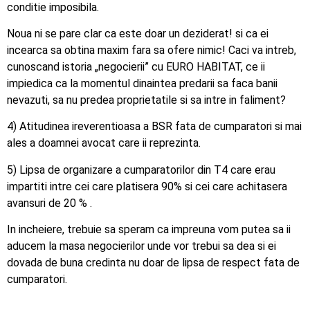
conditie imposibila.
Noua ni se pare clar ca este doar un deziderat! si ca ei
incearca sa obtina maxim fara sa ofere nimic! Caci va intreb,
cunoscand istoria „negocierii” cu EURO HABITAT, ce ii
impiedica ca la momentul dinaintea predarii sa faca banii
nevazuti, sa nu predea proprietatile si sa intre in faliment?
4) Atitudinea ireverentioasa a BSR fata de cumparatori si mai
ales a doamnei avocat care ii reprezinta.
5) Lipsa de organizare a cumparatorilor din T4 care erau
impartiti intre cei care platisera 90% si cei care achitasera
avansuri de 20 % .
In incheiere, trebuie sa speram ca impreuna vom putea sa ii
aducem la masa negocierilor unde vor trebui sa dea si ei
dovada de buna credinta nu doar de lipsa de respect fata de
cumparatori.