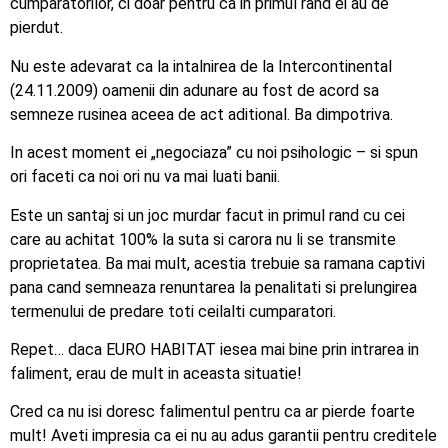
cumparatorilor, ci doar pentru ca in primul rand ei au de
pierdut.
Nu este adevarat ca la intalnirea de la Intercontinental
(24.11.2009) oamenii din adunare au fost de acord sa
semneze rusinea aceea de act aditional. Ba dimpotriva.
In acest moment ei „negociaza” cu noi psihologic – si spun
ori faceti ca noi ori nu va mai luati banii.
Este un santaj si un joc murdar facut in primul rand cu cei
care au achitat 100% la suta si carora nu li se transmite
proprietatea. Ba mai mult, acestia trebuie sa ramana captivi
pana cand semneaza renuntarea la penalitati si prelungirea
termenului de predare toti ceilalti cumparatori.
Repet… daca EURO HABITAT iesea mai bine prin intrarea in
faliment, erau de mult in aceasta situatie!
Cred ca nu isi doresc falimentul pentru ca ar pierde foarte
mult! Aveti impresia ca ei nu au adus garantii pentru creditele