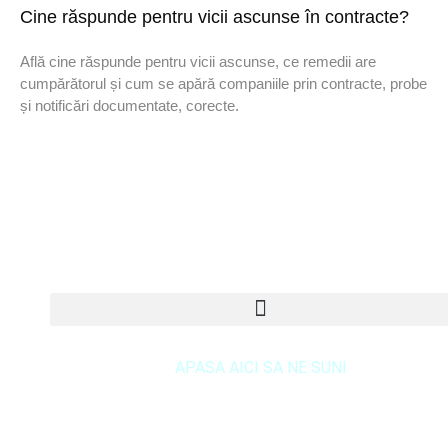
Cine răspunde pentru vicii ascunse în contracte?
Află cine răspunde pentru vicii ascunse, ce remedii are
cumpărătorul și cum se apără companiile prin contracte, probe
și notificări documentate, corecte.
DREPTURI DE AUTOR © 2020 Sora & Asociatii Toate
drepturile rezervate
APASA AICI SA NE SUNI