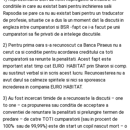
conditiile in care au existat bani pentru inchirierea salii
Rapsodia se pare ca nu au existat bani pentru un traducator
de profesie, situatie ce a dus la un moment dat la discutii in
engleza intre cumparatori si BSR -fapt ce i-a facut pe unii
cumparatori sa fie privati de a intelege discutiile.
2) Pentru prima oara s-a recunoscut ca Banca Piraeus nu a
cerut ca si conditie pentru acordarea creditului ca toti
cumparatorii sa renunte la penalitati. Acest fapt este
important atat timp cat EURO HABITAT prin Sharon si comp.
au sustinut verbal si in scris acest lucru. Recunoasterea nu a
avut darul sa calmeze spiritele si nici sa sporeasca
increderea in compania EURO HABITAT.
3) Au fost incercari timide de a recunoaste la discutii – one
to one – ca propunerea sau conditia de acceptare a
conventiei de renuntare la penalitati si prelungire termen de
predare – de catre TOTI cumparatorii (sau in procent de
100% sau de 99,99%) este din start un copil nascut mort – o