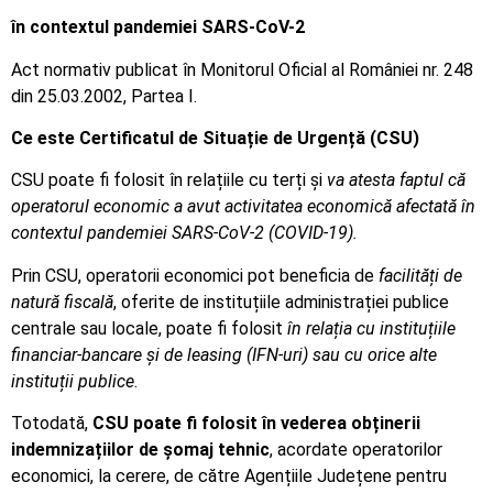
în contextul pandemiei SARS-CoV-2
Act normativ publicat în Monitorul Oficial al României nr. 248
din 25.03.2002, Partea I.
Ce este Certificatul de Situație de Urgență (CSU)
CSU poate fi folosit în relațiile cu terți și
va atesta faptul că
operatorul economic a avut activitatea economică afectată în
contextul pandemiei SARS-CoV-2 (COVID-19).
Prin CSU, operatorii economici pot beneficia de
facilități de
natură fiscală
, oferite de instituțiile administrației publice
centrale sau locale, poate fi folosit
în relația cu instituțiile
financiar-bancare și de leasing (IFN-uri) sau cu orice alte
instituții publice
.
Totodată,
CSU poate fi folosit în vederea obținerii
indemnizațiilor de șomaj tehnic
, acordate operatorilor
economici, la cerere, de către Agențiile Județene pentru