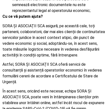
semnează electronic documentele nu este
reprezentantul legal al operatorului economic;
Cu ce vă putem ajuta?
SORA ȘI ASOCIAȚII SCA asigură, pe această cale, toți
partenerii, colaboratorii, dar mai ales clienții de continuitatea
serviciilor juridice în acest context atipic, din punct de
vedere economic și social, adoptându-se, în acest sens,
toate măsurile logistice necesare în vederea desfășurării
activității în condiții optime, fără întrerupere.
Astfel, SORA ȘI ASOCIAȚII SCA oferă servicii de
consultanță și asistență operatorilor economici în vederea
formulării cererii de acordare a Certificatului de Stare de
Urgență.
În acest sens, oricând este necesar, echipa SORA ȘI
ASOCIAȚII SCA, poate veni în întâmpinarea clienților prin
stabilirea unor întâlniri online, astfel încât riscul de expunere
la epidemia SARS-CoV-2 (COVID-19) să fie minim.