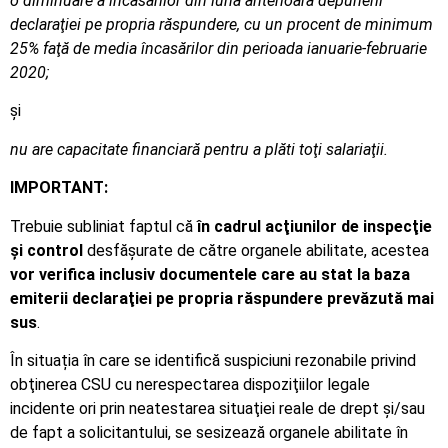
o diminuare a încasărilor din luna anterioară depunerii
declaraţiei pe propria răspundere, cu un procent de minimum
25% faţă de media încasărilor din perioada ianuarie-februarie
2020;
şi
nu are capacitate financiară pentru a plăti toţi salariaţii.
IMPORTANT:
Trebuie subliniat faptul că
în cadrul acţiunilor de inspecţie
şi control
desfăşurate de către organele abilitate, acestea
vor verifica inclusiv documentele care au stat la baza
emiterii declaraţiei pe propria răspundere prevăzută mai
sus
.
În situația în care se identifică suspiciuni rezonabile privind
obţinerea CSU cu nerespectarea dispoziţiilor legale
incidente ori prin neatestarea situaţiei reale de drept şi/sau
de fapt a solicitantului, se sesizează organele abilitate în