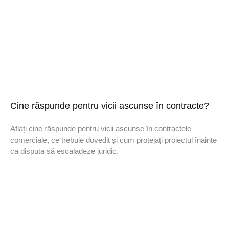
Cine răspunde pentru vicii ascunse în contracte?
Aflați cine răspunde pentru vicii ascunse în contractele
comerciale, ce trebuie dovedit și cum protejați proiectul înainte
ca disputa să escaladeze juridic.
DREPTURI DE AUTOR © 2020 Sora & Asociatii Toate
drepturile rezervate