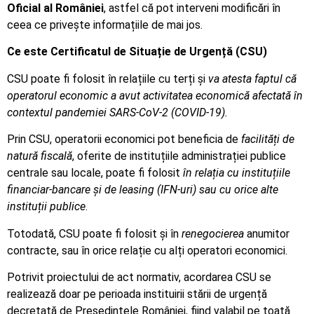
Oficial al României
, astfel că pot interveni modificări în
ceea ce privește informațiile de mai jos.
Ce este Certificatul de Situație de Urgență (CSU)
CSU poate fi folosit în relațiile cu terți și
va atesta faptul că
operatorul economic a avut activitatea economică afectată în
contextul pandemiei SARS-CoV-2 (COVID-19).
Prin CSU, operatorii economici pot beneficia de
facilități de
natură fiscală
, oferite de instituțiile administrației publice
centrale sau locale, poate fi folosit
în relația cu instituțiile
financiar-bancare și de leasing (IFN-uri) sau cu orice alte
instituții publice
.
Totodată, CSU poate fi folosit și în
renegocierea
anumitor
contracte, sau în orice relație cu alți operatori economici.
Potrivit proiectului de act normativ, acordarea CSU se
realizează doar pe perioada instituirii stării de urgență
decretată de Președintele României, fiind valabil pe toată