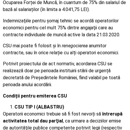
Ocuparea Forței de Muncă, în cuantum de 75% din salariul de
bază al salariaților (în limita a 4.041,75 LEI).
Indemnizaţiile pentru șomaj tehnic se acordă operatorilor
economici pentru cel mult 75% dintre angajaţii care au
contracte individuale de muncă active la data 21.03.2020.
CSU mai poate fi folosit și în
renegocierea
anumitor
contracte, sau în orice relație cu alți operatori economici.
Potrivit proiectului de act normativ, acordarea CSU se
realizează doar pe perioada instituirii stării de urgență
decretată de Președintele României, fiind valabil pe toată
perioada anului acordării.
Condiții pentru emiterea CSU
CSU TIP I (ALBASTRU)
Operatorii economici trebuie să fi fost nevoiți să
întrerupă
activitatea total dau parţial
, ca urmare a deciziilor emise
de autorităţile publice competente potrivit legii (respectiv