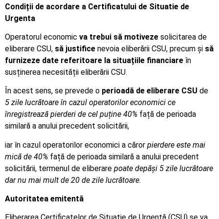
Condiții de acordare a Certificatului de Situatie de
Urgenta
Operatorul economic
va trebui
să
motiveze
solicitarea de
eliberare CSU,
să justifice
nevoia eliberării CSU, precum și
să
furnizeze date referitoare la situațiile financiare
în
susținerea necesității eliberării CSU.
În acest sens, se prevede o
perioadă de eliberare CSU
de
5 zile lucrătoare în cazul operatorilor economici ce
înregistrează pierderi de cel puține 40%
față de perioada
similară a anului precedent solicitării,
iar în cazul operatorilor economici a căror
pierdere este mai
mică de 40%
față de perioada similară a anului precedent
solicitării, termenul de eliberare
poate depăși 5 zile lucrătoare
dar nu mai mult de 20 de zile lucrătoare
.
Autoritatea emitentă
Eliberarea Certificatelor de Situație de Urgență (CSU) se va