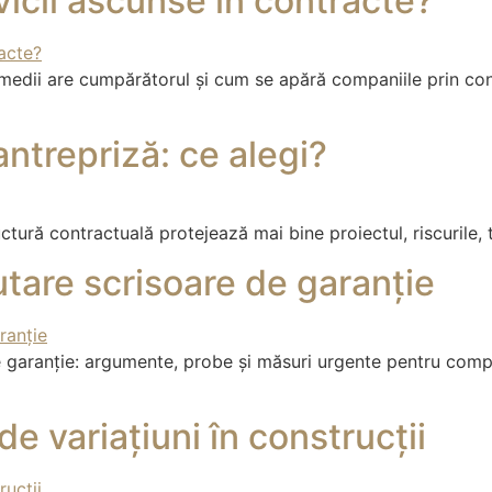
icii ascunse în contracte?
emedii are cumpărătorul și cum se apără companiile prin con
ntrepriză: ce alegi?
tură contractuală protejează mai bine proiectul, riscurile, te
tare scrisoare de garanție
 garanție: argumente, probe și măsuri urgente pentru compa
 variațiuni în construcții