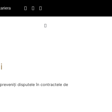
cariera
i
preveniți disputele în contractele de