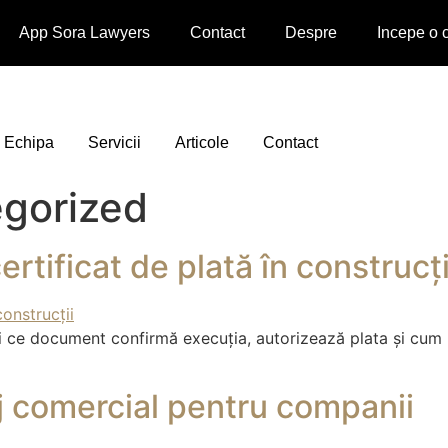
App Sora Lawyers
Contact
Despre
Incepe o 
Echipa
Servicii
Articole
Contact
gorized
rtificat de plată în construcți
ți ce document confirmă execuția, autorizează plata și cum 
j comercial pentru companii