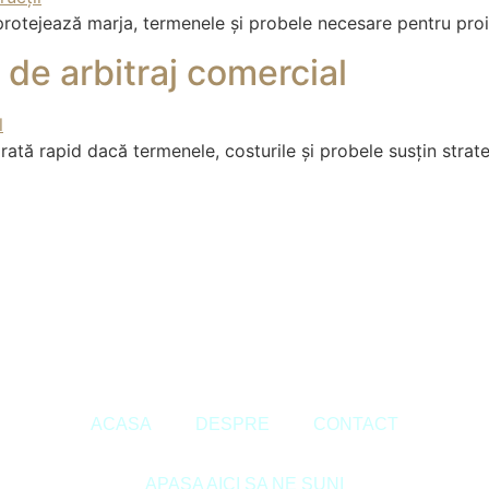
protejează marja, termenele și probele necesare pentru proi
 de arbitraj comercial
arată rapid dacă termenele, costurile și probele susțin stra
URI DE AUTOR © 2020 Sora & Asociatii Toate drepturile rez
ACASA
DESPRE
CONTACT
APASA AICI SA NE SUNI