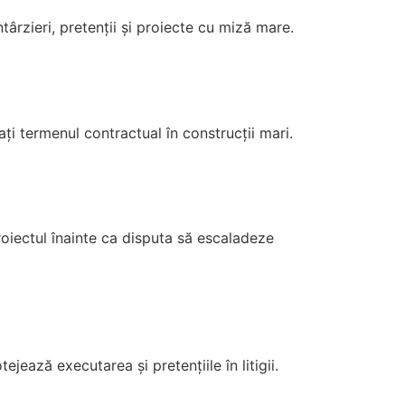
târzieri, pretenții și proiecte cu miză mare.
ați termenul contractual în construcții mari.
roiectul înainte ca disputa să escaladeze
jează executarea și pretențiile în litigii.