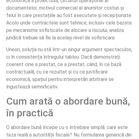
economică a proiectului, circuitul operațional al
documentelor, motivul comercial al anumitor costuri și
felul în care prestațiile au fost executate și recepționate.
Acolo unde contractele sunt tehnice, inclusiv cele bazate
pe mecanisme sofisticate de alocare a riscului, analiza
juridică trebuie să fie la același nivel de sofisticare.
Uneori, soluția nu stă într-un singur argument spectaculos,
ci în consistența întregului tablou. Dacă demonstrați
coerent cine a prestat, ce a prestat, când, în ce bază
contractuală, cu ce rezultat și cu ce justificare
economică, spațiul pentru interpretări arbitrare se
îngustează semnificativ.
Cum arată o abordare bună,
în practică
O abordare bună începe cu o întrebare simplă: care este
teza reală a autorității fiscale? Nu formularea generică din