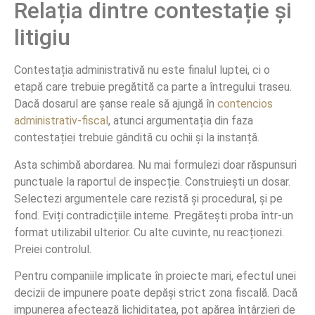
Relația dintre contestație și
litigiu
Contestația administrativă nu este finalul luptei, ci o
etapă care trebuie pregătită ca parte a întregului traseu.
Dacă dosarul are șanse reale să ajungă în
contencios
administrativ-fiscal
, atunci argumentația din faza
contestației trebuie gândită cu ochii și la instanță.
Asta schimbă abordarea. Nu mai formulezi doar răspunsuri
punctuale la raportul de inspecție. Construiești un dosar.
Selectezi argumentele care rezistă și procedural, și pe
fond. Eviți contradicțiile interne. Pregătești proba într-un
format utilizabil ulterior. Cu alte cuvinte, nu reacționezi.
Preiei controlul.
Pentru companiile implicate în proiecte mari, efectul unei
decizii de impunere poate depăși strict zona fiscală. Dacă
impunerea afectează lichiditatea, pot apărea întârzieri de