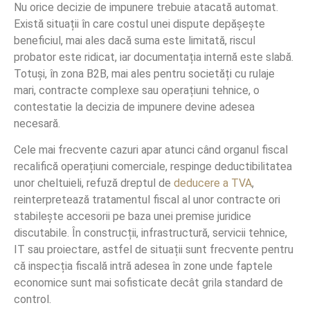
Nu orice decizie de impunere trebuie atacată automat.
Există situații în care costul unei dispute depășește
beneficiul, mai ales dacă suma este limitată, riscul
probator este ridicat, iar documentația internă este slabă.
Totuși, în zona B2B, mai ales pentru societăți cu rulaje
mari, contracte complexe sau operațiuni tehnice, o
contestatie la decizia de impunere devine adesea
necesară.
Cele mai frecvente cazuri apar atunci când organul fiscal
recalifică operațiuni comerciale, respinge deductibilitatea
unor cheltuieli, refuză dreptul de
deducere a TVA
,
reinterpretează tratamentul fiscal al unor contracte ori
stabilește accesorii pe baza unei premise juridice
discutabile. În construcții, infrastructură, servicii tehnice,
IT sau proiectare, astfel de situații sunt frecvente pentru
că inspecția fiscală intră adesea în zone unde faptele
economice sunt mai sofisticate decât grila standard de
control.