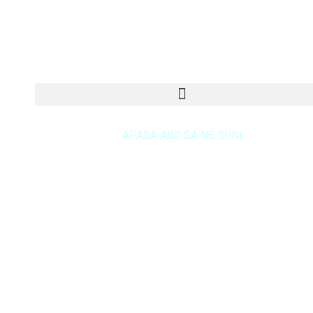
DREPTURI DE AUTOR © 2020 Sora & Asociatii Toate
drepturile rezervate
APASA AICI SA NE SUNI