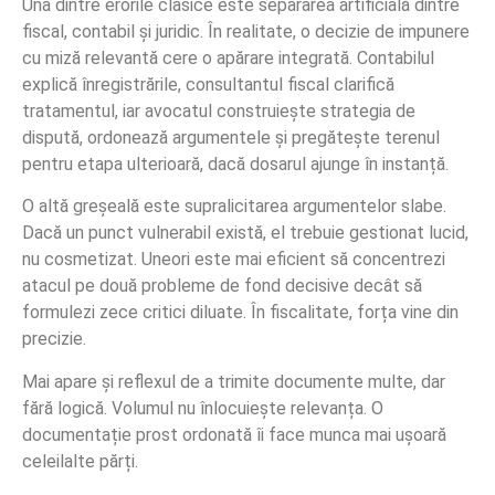
Una dintre erorile clasice este separarea artificială dintre
fiscal, contabil și juridic. În realitate, o decizie de impunere
cu miză relevantă cere o apărare integrată. Contabilul
explică înregistrările, consultantul fiscal clarifică
tratamentul, iar avocatul construiește strategia de
dispută, ordonează argumentele și pregătește terenul
pentru etapa ulterioară, dacă dosarul ajunge în instanță.
O altă greșeală este supralicitarea argumentelor slabe.
Dacă un punct vulnerabil există, el trebuie gestionat lucid,
nu cosmetizat. Uneori este mai eficient să concentrezi
atacul pe două probleme de fond decisive decât să
formulezi zece critici diluate. În fiscalitate, forța vine din
precizie.
Mai apare și reflexul de a trimite documente multe, dar
fără logică. Volumul nu înlocuiește relevanța. O
documentație prost ordonată îi face munca mai ușoară
celeilalte părți.