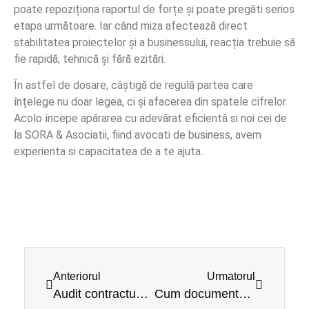
poate repoziționa raportul de forțe și poate pregăti serios
etapa următoare. Iar când miza afectează direct
stabilitatea proiectelor și a businessului, reacția trebuie să
fie rapidă, tehnică și fără ezitări.
În astfel de dosare, câștigă de regulă partea care
înțelege nu doar legea, ci și afacerea din spatele cifrelor.
Acolo începe apărarea cu adevărat eficientă si noi cei de
la SORA & Asociatii, fiind avocati de business, avem
experienta si capacitatea de a te ajuta..
Anteriorul
Urmatorul
Audit contractual proiecte construcții
Cum documentezi modificări de lucrări corect