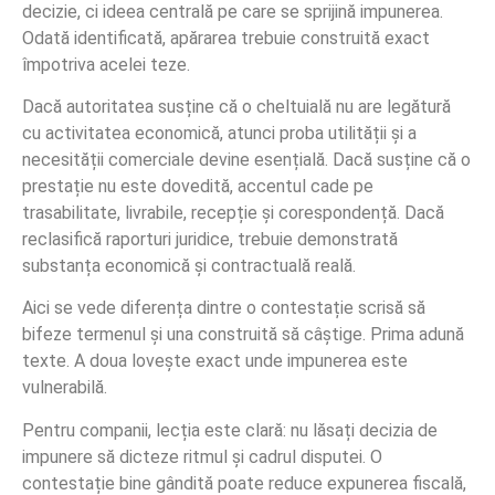
decizie, ci ideea centrală pe care se sprijină impunerea.
Odată identificată, apărarea trebuie construită exact
împotriva acelei teze.
Dacă autoritatea susține că o cheltuială nu are legătură
cu activitatea economică, atunci proba utilității și a
necesității comerciale devine esențială. Dacă susține că o
prestație nu este dovedită, accentul cade pe
trasabilitate, livrabile, recepție și corespondență. Dacă
reclasifică raporturi juridice, trebuie demonstrată
substanța economică și contractuală reală.
Aici se vede diferența dintre o contestație scrisă să
bifeze termenul și una construită să câștige. Prima adună
texte. A doua lovește exact unde impunerea este
vulnerabilă.
Pentru companii, lecția este clară: nu lăsați decizia de
impunere să dicteze ritmul și cadrul disputei. O
contestație bine gândită poate reduce expunerea fiscală,